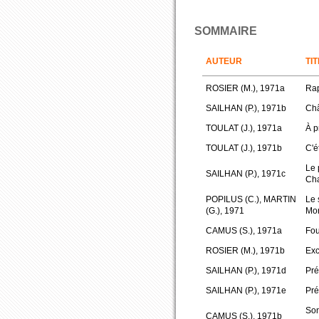
SOMMAIRE
AUTEUR
TI
ROSIER (M.), 1971a
Rap
SAILHAN (P.), 1971b
Châ
TOULAT (J.), 1971a
À p
TOULAT (J.), 1971b
C'ét
Le 
SAILHAN (P.), 1971c
Ch
POPILUS (C.), MARTIN
Le 
(G.), 1971
Mor
CAMUS (S.), 1971a
Fou
ROSIER (M.), 1971b
Exc
SAILHAN (P.), 1971d
Pré
SAILHAN (P.), 1971e
Pré
Son
CAMUS (S.), 1971b