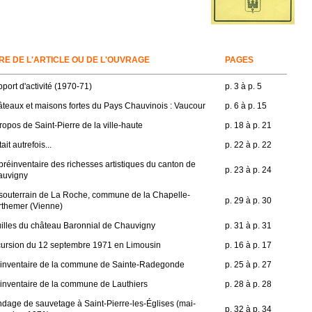
TRE DE L'ARTICLE OU DE L'OUVRAGE
PAGES
port d'activité (1970-71)
p. 3 à p. 5
teaux et maisons fortes du Pays Chauvinois : Vaucour
p. 6 à p. 15
ropos de Saint-Pierre de la ville-haute
p. 18 à p. 21
ait autrefois...
p. 22 à p. 22
préinventaire des richesses artistiques du canton de
p. 23 à p. 24
auvigny
souterrain de La Roche, commune de la Chapelle-
p. 29 à p. 30
themer (Vienne)
illes du château Baronnial de Chauvigny
p. 31 à p. 31
ursion du 12 septembre 1971 en Limousin
p. 16 à p. 17
inventaire de la commune de Sainte-Radegonde
p. 25 à p. 27
inventaire de la commune de Lauthiers
p. 28 à p. 28
dage de sauvetage à Saint-Pierre-les-Églises (mai-
p. 32 à p. 34