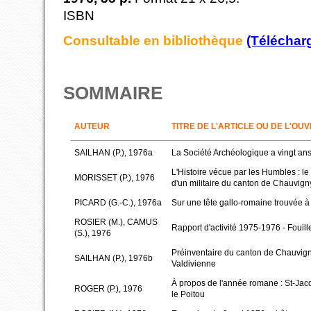
ISBN
Consultable en bibliothèque
(Téléchar
SOMMAIRE
AUTEUR
TITRE DE L'ARTICLE OU DE L'OU
SAILHAN (P.), 1976a
La Société Archéologique a vingt an
L'Histoire vécue par les Humbles : l
MORISSET (P.), 1976
d'un militaire du canton de Chauvig
PICARD (G.-C.), 1976a
Sur une tête gallo-romaine trouvée à 
ROSIER (M.), CAMUS
Rapport d'activité 1975-1976 - Fouill
(S.), 1976
Préinventaire du canton de Chauvig
SAILHAN (P.), 1976b
Valdivienne
À propos de l'année romane : St-Ja
ROGER (P.), 1976
le Poitou