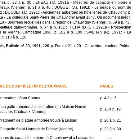
ne), p. 22 à p. 30 ; ENEAU (T.), 1991a - Mesures de capacité en pierre à
teaux (Vienne), p. 31 à p. 40 ; DUGUET (J.), 1991b - Le péage du pont de
2 ; DUGUET (J.), 1991c - Anciennes auberges ou hôtelleries de Chauvigny, p.
a - La collégiale Saint-Pierre de Chauvigny avant 1847. Un document inédit,
1a - Bourrées recueillies dans la région de Chauvigny (Vienne), p. 59 à p. 73 ;
etterie gallo-romaine, p. 74 à p. 101 ; RICHARD (C.), 1991b - Prospection
de la Vienne. Campagne 1990, p. 102 à p. 109 ; SAILHAN (P.), 1991c - La
, p. 110 à p. 120
, Bulletin n° 29, 1991, 120 p.
Format 21 x 20 - Couverture couleur. Poids :
TRE DE L'ARTICLE OU DE L'OUVRAGE
PAGES
 Memoriam : Sam Camus
p. 4 à p. 5
be gallo-romaine à incinération (La Maison Neuve -
p. 11 à p. 19
sac-les-Châteaux, Vienne)
fragment de plaque armoriée trouvé à Lussac
p. 20 à p. 21
Chapelle Saint-Honorat de Persac (Vienne)
p. 22 à p. 30
ures de capacité en pierre à Chauvigny et à Lussac-les-