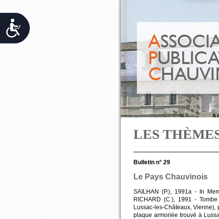
Accessibilit&eacute;
LES THÈME
Bulletin n° 29
Le Pays Chauvinois
SAILHAN (P.), 1991a - In Mem
RICHARD (C.), 1991 - Tombe g
Lussac-les-Châteaux, Vienne), p
plaque armoriée trouvé à Lussac