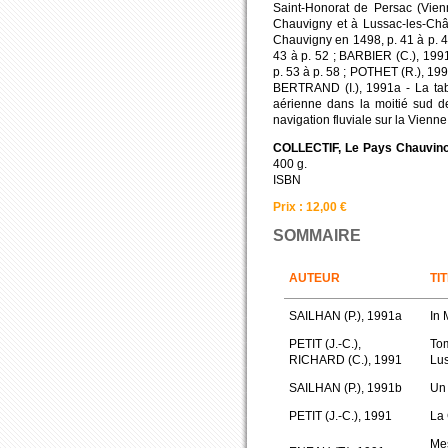
Saint-Honorat de Persac (Vien
Chauvigny et à Lussac-les-Châ
Chauvigny en 1498, p. 41 à p. 4
43 à p. 52 ; BARBIER (C.), 1991
p. 53 à p. 58 ; POTHET (R.), 199
BERTRAND (I.), 1991a - La tabl
aérienne dans la moitié sud 
navigation fluviale sur la Vienne
COLLECTIF, Le Pays Chauvinois
400 g.
ISBN
Prix : 12,00 €
SOMMAIRE
AUTEUR
TI
SAILHAN (P.), 1991a
In
PETIT (J.-C.),
Tom
RICHARD (C.), 1991
Lus
SAILHAN (P.), 1991b
Un 
PETIT (J.-C.), 1991
La 
Mes