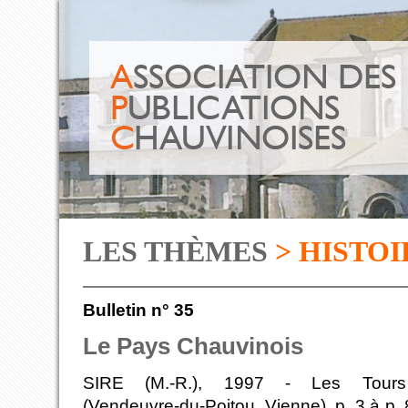
LES THÈMES
> HISTOI
Bulletin n° 35
Le Pays Chauvinois
SIRE (M.-R.), 1997 - Les Tours
(Vendeuvre-du-Poitou, Vienne), p. 3 à p