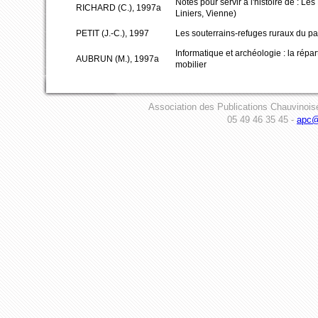
Notes pour servir à l'histoire de : 
RICHARD (C.), 1997a
Liniers, Vienne)
PETIT (J.-C.), 1997
Les souterrains-refuges ruraux du p
Informatique et archéologie : la répa
AUBRUN (M.), 1997a
mobilier
Association des Publications Chauvinois
05 49 46 35 45 -
apc@