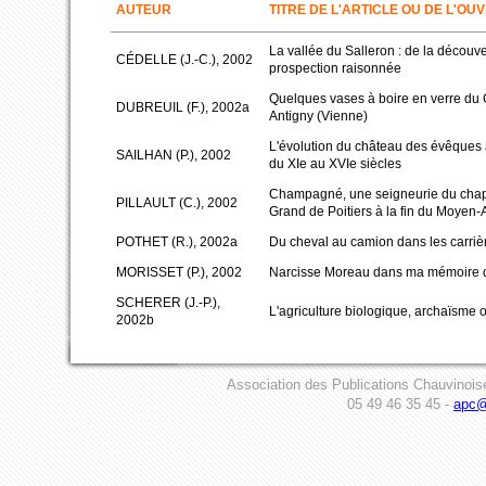
AUTEUR
TITRE DE L'ARTICLE OU DE L'OU
La vallée du Salleron : de la découver
CÉDELLE (J.-C.), 2002
prospection raisonnée
Quelques vases à boire en verre du
DUBREUIL (F.), 2002a
Antigny (Vienne)
L'évolution du château des évêques
SAILHAN (P.), 2002
du XIe au XVIe siècles
Champagné, une seigneurie du chapit
PILLAULT (C.), 2002
Grand de Poitiers à la fin du Moyen
POTHET (R.), 2002a
Du cheval au camion dans les carriè
MORISSET (P.), 2002
Narcisse Moreau dans ma mémoire d
SCHERER (J.-P.),
L'agriculture biologique, archaïsme 
2002b
Association des Publications Chauvinois
05 49 46 35 45 -
apc@