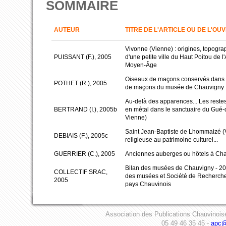
SOMMAIRE
AUTEUR
TITRE DE L'ARTICLE OU DE L'OU
Vivonne (Vienne) : origines, topogra
PUISSANT (F.), 2005
d'une petite ville du Haut Poitou de l'
Moyen-Âge
Oiseaux de maçons conservés dans la
POTHET (R.), 2005
de maçons du musée de Chauvigny
Au-delà des apparences... Les reste
BERTRAND (I.), 2005b
en métal dans le sanctuaire du Gué-
Vienne)
Saint Jean-Baptiste de Lhommaizé (V
DEBIAIS (F.), 2005c
religieuse au patrimoine culturel...
GUERRIER (C.), 2005
Anciennes auberges ou hôtels à Cha
Bilan des musées de Chauvigny - 200
COLLECTIF SRAC,
des musées et Société de Recherch
2005
pays Chauvinois
Association des Publications Chauvinois
05 49 46 35 45 -
apc@