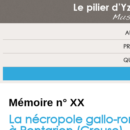
A
PR
QU
Mémoire n° XX
La nécropole gallo-r