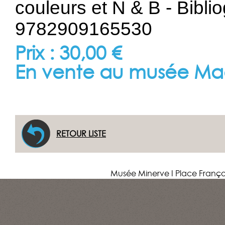
couleurs et N & B - Biblio
9782909165530
Prix : 30,00 €
En vente au musée Ma
RETOUR LISTE
Musée Minerve I Place Franço