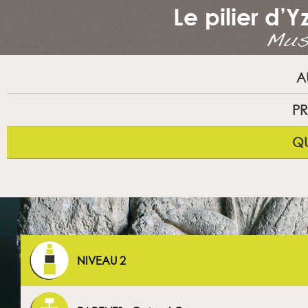
A
PR
QU
NIVEAU 2