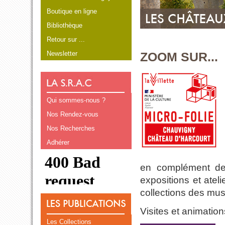
Boutique en ligne
Bibliothèque
Retour sur ...
Newsletter
ZOOM SUR...
Qui sommes-nous ?
Nos Rendez-vous
Nos Recherches
Adhérer
en complément des
expositions et atel
collections des musé
Visites et animation
Les Collections