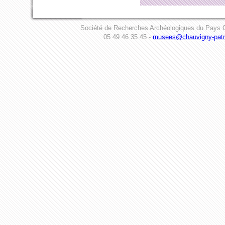
Société de Recherches Archéologiques du Pays C
05 49 46 35 45 -
musees@chauvigny-patri