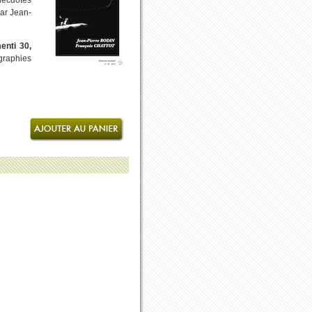
necdotes
par Jean-
enti 30,
graphies