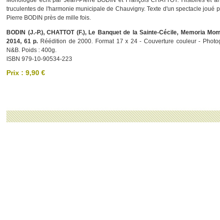
Monologue écrit par Jean-Pierre BODIN et François CHATTOT. Histoires et a
truculentes de l'harmonie municipale de Chauvigny. Texte d'un spectacle joué 
Pierre BODIN près de mille fois.
BODIN (J.-P.), CHATTOT (F.), Le Banquet de la Sainte-Cécile, Memoria Mom
2014, 61 p.
Réédition de 2000. Format 17 x 24 - Couverture couleur - Photo
N&B. Poids : 400g.
ISBN 979-10-90534-223
Prix : 9,90 €