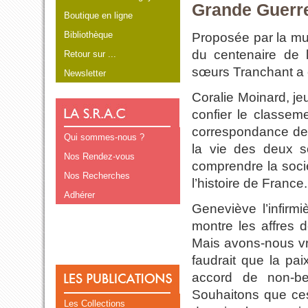
Grande Guerr
Boutique en ligne
Bibliothèque
Proposée par la mun
du centenaire de l
Retour sur ...
sœurs Tranchant a o
Newsletter
Coralie Moinard, je
confier le classem
correspondance de l
Qui sommes-nous ?
la vie des deux s
Nos Rendez-vous
comprendre la soci
Nos Recherches
l’histoire de France.
Adhérer
Geneviève l’infirm
montre les affres 
Mais avons-nous vr
faudrait que la pai
accord de non-bel
Souhaitons que ce
Les Collections