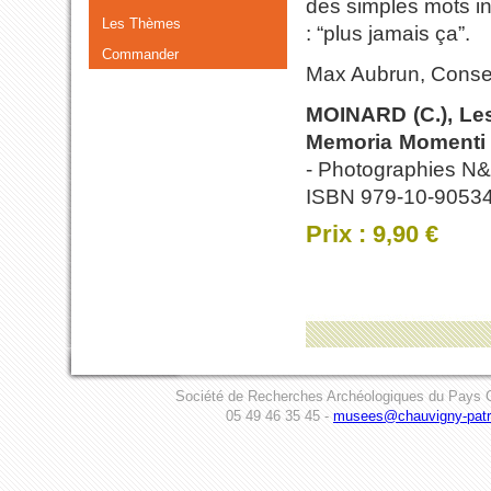
des simples mots in
Les Thèmes
: “plus jamais ça”.
Commander
Max Aubrun, Conse
MOINARD (C.), Les
Memoria Momenti 3
- Photographies N&
ISBN 979-10-9053
Prix : 9,90 €
Société de Recherches Archéologiques du Pays C
05 49 46 35 45 -
musees@chauvigny-patri