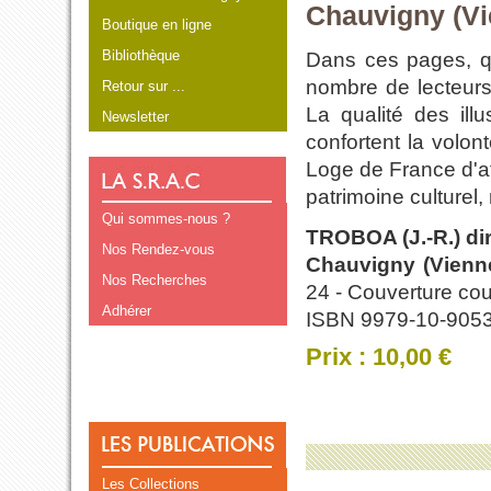
Chauvigny (Vi
Boutique en ligne
Bibliothèque
Dans ces pages, qu
nombre de lecteurs
Retour sur ...
La qualité des illu
Newsletter
confortent la volo
Loge de France d'aff
patrimoine culturel,
Qui sommes-nous ?
TROBOA (J.-R.) dir
Nos Rendez-vous
Chauvigny (Vienn
Nos Recherches
24 - Couverture cou
Adhérer
ISBN 9979-10-9053
Prix : 10,00 €
Les Collections