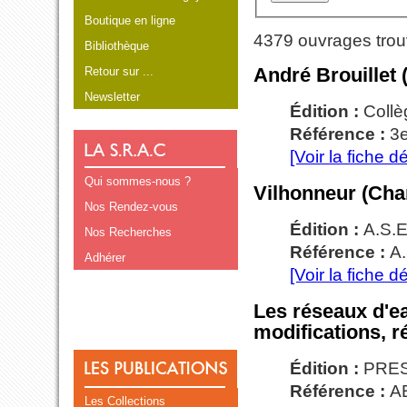
Boutique en ligne
4379 ouvrages tro
Bibliothèque
André Brouillet (
Retour sur ...
Newsletter
Édition :
Collè
Référence :
3
[Voir la fiche dé
Qui sommes-nous ?
Vilhonneur (Cha
Nos Rendez-vous
Édition :
A.S.E
Nos Recherches
Référence :
A.
Adhérer
[Voir la fiche dé
Les réseaux d'ea
modifications, r
Édition :
PRES
Référence :
AB
Les Collections