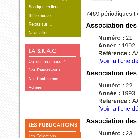
Boutique en ligne
7489 périodiques tr
Bibliothèque
Association des
Retour sur ...
Newsletter
Numéro :
21
Année :
1992
Référence :
A
[Voir la fiche dé
Qui sommes-nous ?
Nos Rendez-vous
Association des
Nos Recherches
Numéro :
22
Adhérer
Année :
1993
Référence :
A
[Voir la fiche dé
Association des
Numéro :
23
Les Collections