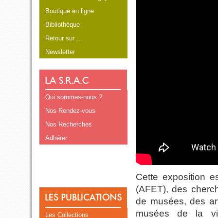
Boutique en ligne
Bibliothèque
Retour sur ...
Newsletter
Qui sommes-nous ?
Nos Rendez-vous
Nos Recherches
Adhérer
Cette exposition es
(AFET), des cherch
de musées, des arti
musées de la vil
Les Collections