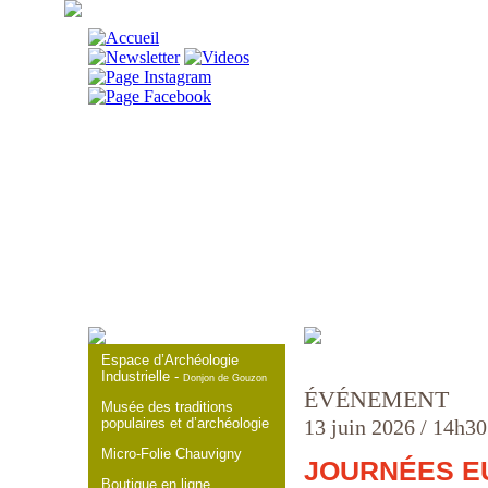
DÉCOUVRIR
V
Espace d’Archéologie
Industrielle -
Donjon de Gouzon
ÉVÉNEMENT
Musée des traditions
populaires et d’archéologie
13 juin 2026 / 14h30
Micro-Folie Chauvigny
JOURNÉES E
Boutique en ligne