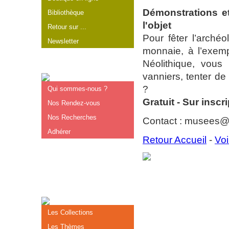
Démonstrations et 
Bibliothèque
l'objet
Retour sur ...
Pour fêter l’archéo
Newsletter
monnaie, à l’exe
Néolithique, vous
vanniers, tenter de
?
Qui sommes-nous ?
Gratuit - Sur inscr
Nos Rendez-vous
Nos Recherches
Contact : musees@c
Adhérer
Retour Accueil
-
Voi
Les Collections
Les Thèmes