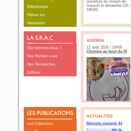
ouverture du Donjon de
Gouzon le dimanche 11h-
Bibliothèque
18h30)
Retour sur ...
Newsletter
AGENDA
12 août 2026 / 10h00
Qui sommes-nous ?
Chimère au bout du fil
Nos Rendez-vous
Nos Recherches
Adhérer
ACTUALITÉS
Memoria momenti 44
Les Collections