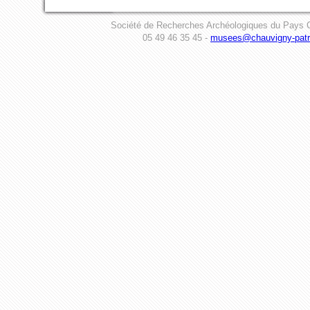
Société de Recherches Archéologiques du Pays C
05 49 46 35 45 -
musees@chauvigny-patri