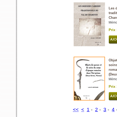
Les d
tradi
Char
Mémo
Prix 
Objet
soin
romai
(Deu
Mémoi
Prix 
<<
<
1
-
2
-
3
-
4