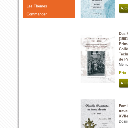
Les Thèmes
Commander
Des F
(1901
Prim
Coll
Techn
de Po
Mémoi
Prix 
Famil
trave
XVIIe
Dossi