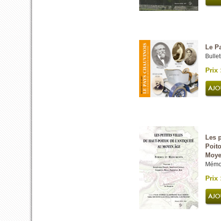
Le P
Bullet
Prix 
Les p
Poito
Moye
Mémoi
Prix 