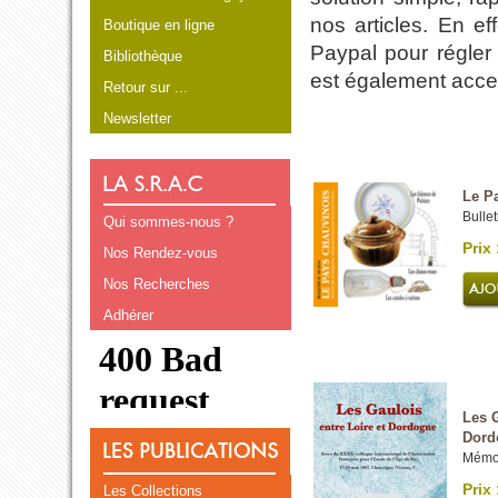
nos articles. En e
Boutique en ligne
Paypal pour régler
Bibliothèque
est également acce
Retour sur ...
Newsletter
Le P
Bullet
Qui sommes-nous ?
Prix 
Nos Rendez-vous
Nos Recherches
Adhérer
Les G
Dord
Mémo
Prix 
Les Collections