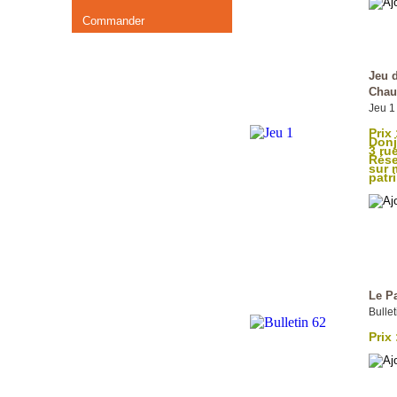
Commander
Jeu d
Chau
Jeu 1
Prix 
Donj
3 rue
Rése
sur
patr
Le P
Bullet
Prix 