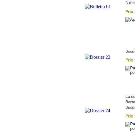
Bullet
Prix 
Dossi
Prix 
La c
Berto
Dossi
Prix 