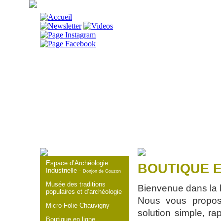
DÉCOUVRIR
V
Espace d’Archéologie
BOUTIQUE E
Industrielle -
Donjon de Gouzon
Musée des traditions
Bienvenue dans la 
populaires et d’archéologie
Nous vous propos
Micro-Folie Chauvigny
solution simple, ra
Boutique en ligne