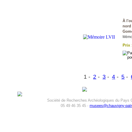
À l'o
nord
Gome
Mémoi
Prix 
1 -
2
-
3
-
4
-
5
-
Société de Recherches Archéologiques du Pays C
05 49 46 35 45 -
musees@chauvigny-patri