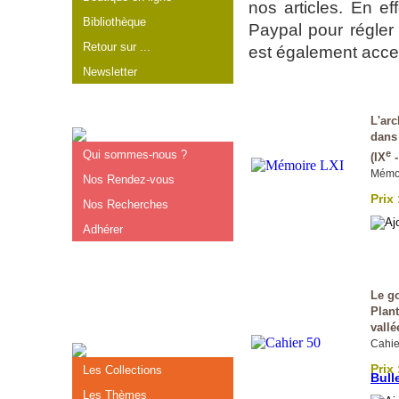
nos articles. En e
Bibliothèque
Paypal pour régler
Retour sur ...
est également acce
Newsletter
L'arc
dans 
Qui sommes-nous ?
e
(IX
-
Mémoi
Nos Rendez-vous
Prix 
Nos Recherches
Adhérer
Le g
Plant
vall
Cahie
Prix 
Les Collections
Bull
Les Thèmes