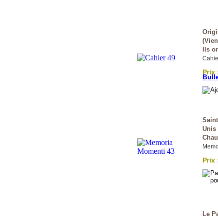
Origi
(Vien
Ils o
Cahie
Prix 
Bull
Saint
Unis
Chau
Memor
Prix 
Le P