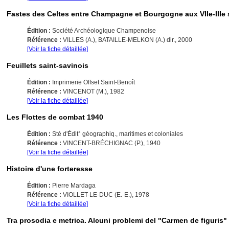
Fastes des Celtes entre Champagne et Bourgogne aux VIIe-IIIe s
Édition :
Société Archéologique Champenoise
Référence :
VILLES (A.), BATAILLE-MELKON (A.) dir., 2000
[Voir la fiche détaillée]
Feuillets saint-savinois
Édition :
Imprimerie Offset Saint-Benoît
Référence :
VINCENOT (M.), 1982
[Voir la fiche détaillée]
Les Flottes de combat 1940
Édition :
Sté d'Édit° géographiq., maritimes et coloniales
Référence :
VINCENT-BRÉCHIGNAC (P.), 1940
[Voir la fiche détaillée]
Histoire d'une forteresse
Édition :
Pierre Mardaga
Référence :
VIOLLET-LE-DUC (E.-E.), 1978
[Voir la fiche détaillée]
Tra prosodia e metrica. Alcuni problemi del "Carmen de figuris"