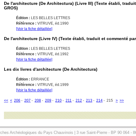
De l'architecture (De Architectura) (Livre III) (Texte établi, trad
GROS)
Édition :
LES BELLES LETTRES
Référence :
VITRUVE, éd.1990
[Voir la fiche détaillée]
De l'architecture (Livre IV) (Texte établi, traduit et commenté p
Édition :
LES BELLES LETTRES
Référence :
VITRUVE, éd.1992
[Voir la fiche détaillée]
Les dix livres d'architecture (De Architectura)
Édition :
ERRANCE
Référence :
VITRUVE, éd.1999
[Voir la fiche détaillée]
<<
<
206
-
207
-
208
-
209
-
210
-
211
-
212
-
213
-
214
- 215
>
>>
ches Archéologiques du Pays Chauvinois | 3 rue Saint-Pierre - BP 90 064