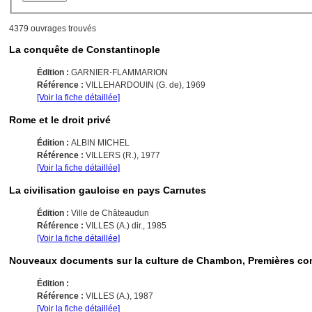
4379 ouvrages trouvés
La conquête de Constantinople
Édition :
GARNIER-FLAMMARION
Référence :
VILLEHARDOUIN (G. de), 1969
[Voir la fiche détaillée]
Rome et le droit privé
Édition :
ALBIN MICHEL
Référence :
VILLERS (R.), 1977
[Voir la fiche détaillée]
La civilisation gauloise en pays Carnutes
Édition :
Ville de Châteaudun
Référence :
VILLES (A.) dir., 1985
[Voir la fiche détaillée]
Nouveaux documents sur la culture de Chambon, Premières 
Édition :
Référence :
VILLES (A.), 1987
[Voir la fiche détaillée]