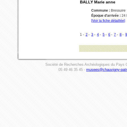
BALLY Marie anne
Commune :
Bressuire
Époque d'arrivée :
24 
[Voir la fiche détaillée]
1 -
2
-
3
-
4
-
5
-
6
-
7
-
8
-
Société de Recherches Archéologiques du Pays C
05 49 46 35 45 -
musees@chauvigny-patri