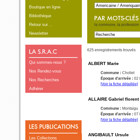
Boutique en ligne
Bibliothèque
Retour sur ...
la commune, la profession e
Newsletter
625 enregistrements trouvés
Qui sommes-nous ?
ALBERT Marie
Nos Rendez-vous
Commune :
Chollet
Époque d'arrivée :
02
Nos Recherches
[Voir la fiche détaillée]
Adhérer
ALLAIRE Gabriel florent
Commune :
Montaigu
Époque d'arrivée :
07
[Voir la fiche détaillée]
ANGIBAULT Ursule
Les Collections