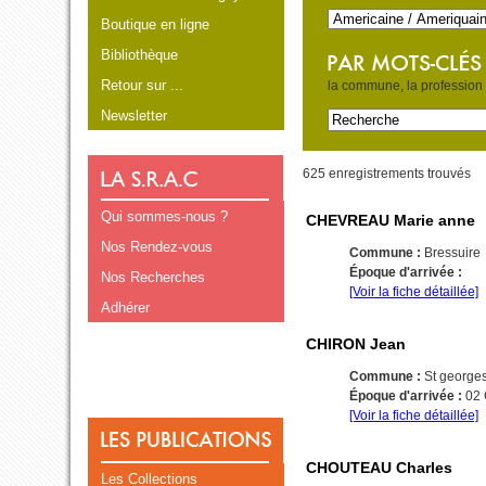
Boutique en ligne
Bibliothèque
Retour sur ...
la commune, la profession e
Newsletter
625 enregistrements trouvés
Qui sommes-nous ?
CHEVREAU Marie anne
Nos Rendez-vous
Commune :
Bressuire
Époque d'arrivée :
Nos Recherches
[Voir la fiche détaillée]
Adhérer
CHIRON Jean
Commune :
St george
Époque d'arrivée :
02
[Voir la fiche détaillée]
CHOUTEAU Charles
Les Collections