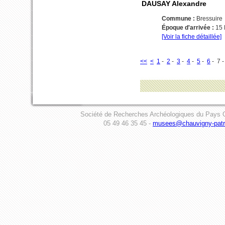
DAUSAY Alexandre
Commune :
Bressuire
Époque d'arrivée :
15
[Voir la fiche détaillée]
<<
<
1
-
2
-
3
-
4
-
5
-
6
- 7 
Société de Recherches Archéologiques du Pays C
05 49 46 35 45 -
musees@chauvigny-patri