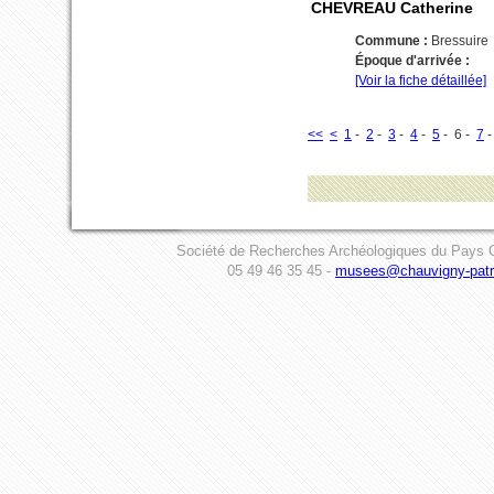
CHEVREAU Catherine
Commune :
Bressuire
Époque d'arrivée :
[Voir la fiche détaillée]
<<
<
1
-
2
-
3
-
4
-
5
- 6 -
7
Société de Recherches Archéologiques du Pays C
05 49 46 35 45 -
musees@chauvigny-patri