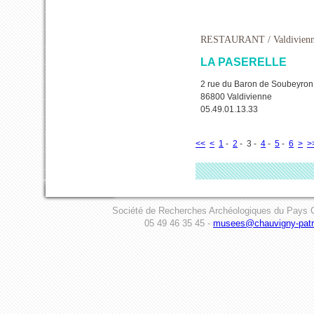
RESTAURANT
/ Valdivien
LA PASERELLE
2 rue du Baron de Soubeyron
86800 Valdivienne
05.49.01.13.33
<<
<
1
-
2
- 3 -
4
-
5
-
6
>
>
Société de Recherches Archéologiques du Pays C
05 49 46 35 45 -
musees@chauvigny-patri