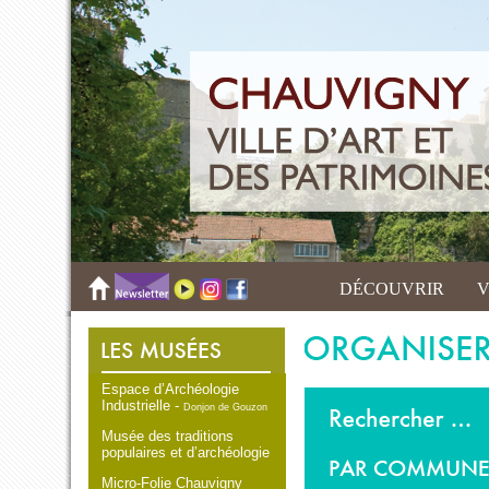
DÉCOUVRIR
V
Espace d’Archéologie
Industrielle -
Donjon de Gouzon
Musée des traditions
populaires et d’archéologie
Micro-Folie Chauvigny