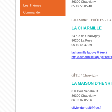
86300 Chauvigny
Les Thèmes
05.49.56.05.40
Commander
CHAMBRE D'HÔTES
/ La
LA CHARMILLE
24 rue de Chauvigny
86260 La Puye
05.49.46.47.39
lacharmille.lapuye@free.fr
http://lacharmille.lapuye.free.f
GÎTE
/ Chauvigny
LA MAISON D'HENRI
8 le Bois Senebault
86300 Chauvigny
06.83.82.85.56
olivier.durrault@free.fr