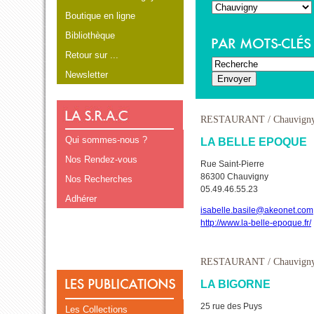
Boutique en ligne
Bibliothèque
Retour sur ...
Newsletter
RESTAURANT
/ Chauvign
Qui sommes-nous ?
LA BELLE EPOQUE
Nos Rendez-vous
Rue Saint-Pierre
86300 Chauvigny
Nos Recherches
05.49.46.55.23
Adhérer
isabelle.basile@akeonet.com
http://www.la-belle-epoque.fr/
RESTAURANT
/ Chauvign
LA BIGORNE
25 rue des Puys
Les Collections