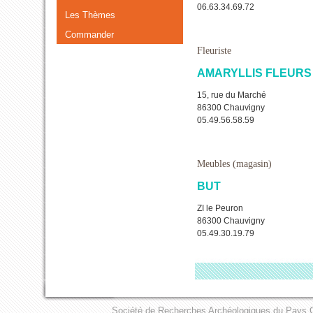
06.63.34.69.72
Les Thèmes
Commander
Fleuriste
AMARYLLIS FLEURS
15, rue du Marché
86300 Chauvigny
05.49.56.58.59
Meubles (magasin)
BUT
ZI le Peuron
86300 Chauvigny
05.49.30.19.79
Société de Recherches Archéologiques du Pays C