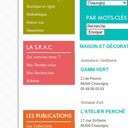
Boutique en ligne
Bibliothèque
Retour sur ...
Newsletter
MAISON ET DÉCORA
Qui sommes-nous ?
Animalerie /Jardinerie
Nos Rendez-vous
GAMM VERT
Nos Recherches
Z.I de Peuron
Adhérer
86300 Chauvigny
05.49.56.05.03
Artisanat d'art
L'ATELIER PERCHÉ
17, rue St-Pierre
86300 Chauvigny
Les Collections