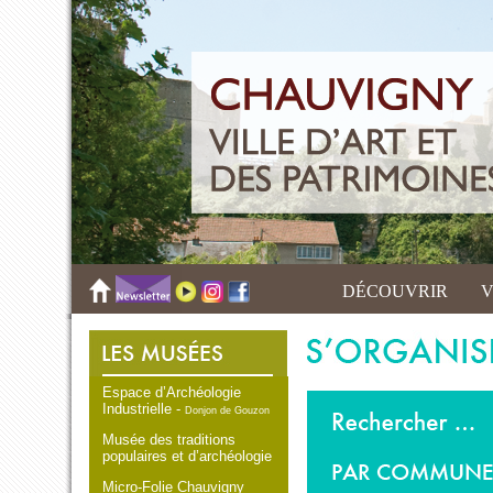
DÉCOUVRIR
V
Espace d’Archéologie
Industrielle -
Donjon de Gouzon
Musée des traditions
populaires et d’archéologie
Micro-Folie Chauvigny