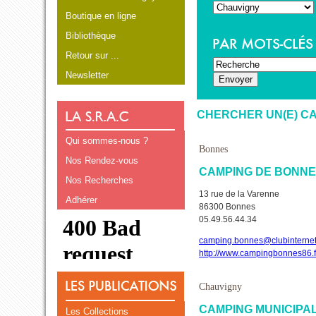
Boutique en ligne
Bibliothèque
Retour sur ...
Newsletter
CHERCHER UN(E) C
Qui sommes-nous ?
Bonnes
Nos Rendez-vous
CAMPING DE BONN
Nos Recherches
13 rue de la Varenne
Adhérer
86300 Bonnes
05.49.56.44.34
camping.bonnes@clubinternet.
http://www.campingbonnes86.f
Chauvigny
CAMPING MUNICIPA
Les Collections