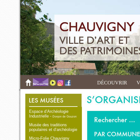
DÉCOUVRIR
V
Espace d’Archéologie
Industrielle -
Donjon de Gouzon
Musée des traditions
populaires et d’archéologie
Micro-Folie Chauvigny