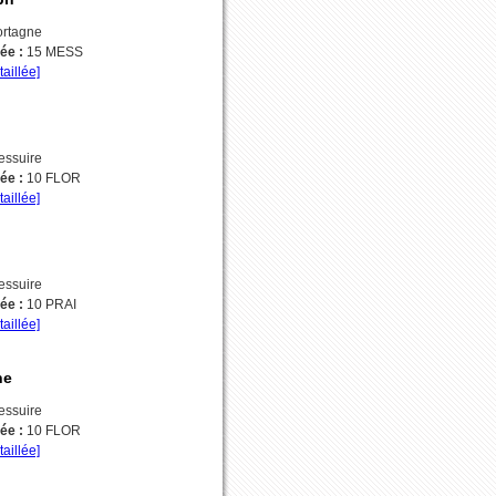
rtagne
vée :
15 MESS
taillée]
essuire
vée :
10 FLOR
taillée]
essuire
vée :
10 PRAI
taillée]
ne
essuire
vée :
10 FLOR
taillée]