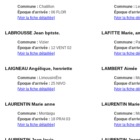
Commune :
Chatillon
Commune :
Le
Époque d'arrivée :
06 FLOR
Époque d'arri
[Voir la fiche détaillée]
[Voir la fiche dé
LABROUSSE Jean bptste.
LAFITTE Marie, a
Commune :
Vizier
Commune :
Pa
Époque d'arrivée :
12 VENT 02
Époque d'arri
[Voir la fiche détaillée]
[Voir la fiche dé
LAIGNEAU Angélique, henriette
LAMBERT Aimée
Commune :
LimousiniÈre
Commune :
Mo
Époque d'arrivée :
25 NIVO
Époque d'arri
[Voir la fiche détaillée]
[Voir la fiche dé
LAURENTIN Marie anne
LAURENTIN Marie
Commune :
Montaigu
Commune :
Mo
Époque d'arrivée :
18 PRAI 03
Époque d'arri
[Voir la fiche détaillée]
[Voir la fiche dé
LAURENTIN Jean louis
LAURENTIN Jose