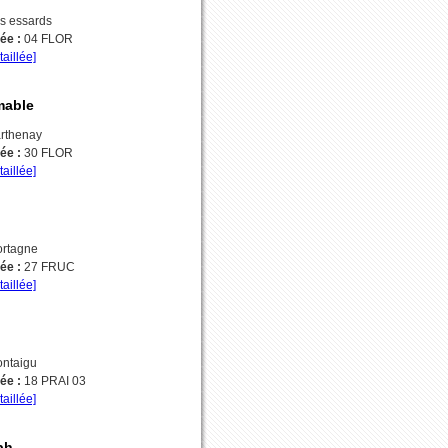
s essards
vée :
04 FLOR
taillée]
mable
rthenay
vée :
30 FLOR
taillée]
rtagne
vée :
27 FRUC
taillée]
ntaigu
vée :
18 PRAI 03
taillée]
ph