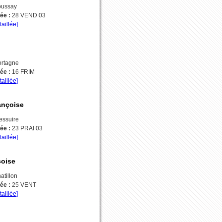
ussay
vée :
28 VEND 03
taillée]
rtagne
vée :
16 FRIM
taillée]
ançoise
essuire
vée :
23 PRAI 03
taillée]
oise
atillon
vée :
25 VENT
taillée]