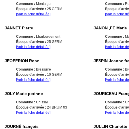
Commune :
Montaigu
Commune :
Ro
Époque d'arrivée :
25 GERM
Époque d'arri
[Voir la fiche détaillée]
[Voir la fiche dé
JANNET Pierre
JANON ,FE Marie
Commune :
Lharbergement
Commune :
Mo
Époque d'arrivée :
25 GERM
Époque d'arri
[Voir la fiche détaillée]
[Voir la fiche dé
JEOFFRION Rose
JESPIN Jeanne fr
Commune :
Bressuire
Commune :
Br
Époque d'arrivée :
10 GERM
Époque d'arri
[Voir la fiche détaillée]
[Voir la fiche dé
JOLY Marie perinne
JOURICEAU Franç
Commune :
Chissai
Commune :
Ch
Époque d'arrivée :
24 BRUM 03
Époque d'arri
[Voir la fiche détaillée]
[Voir la fiche dé
JOURNÉ françois
JULLIN Charlotte