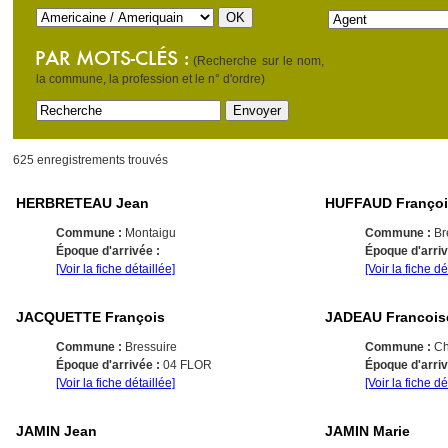
(Recherche sur le nom,
la commune, la profession et le n° d'ordre)
625 enregistrements trouvés
HERBRETEAU Jean
HUFFAUD Françoi
Commune :
Montaigu
Commune :
Br
Époque d'arrivée :
Époque d'arri
[Voir la fiche détaillée]
[Voir la fiche dé
JACQUETTE François
JADEAU Francois
Commune :
Bressuire
Commune :
Ch
Époque d'arrivée :
04 FLOR
Époque d'arri
[Voir la fiche détaillée]
[Voir la fiche dé
JAMIN Jean
JAMIN Marie