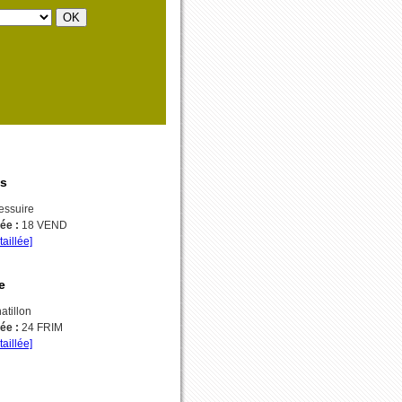
s
essuire
vée :
18 VEND
taillée]
e
atillon
vée :
24 FRIM
taillée]