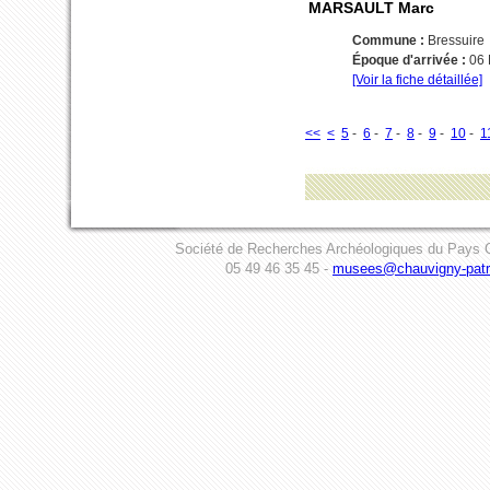
MARSAULT Marc
Commune :
Bressuire
Époque d'arrivée :
06
[Voir la fiche détaillée]
<<
<
5
-
6
-
7
-
8
-
9
-
10
-
1
Société de Recherches Archéologiques du Pays C
05 49 46 35 45 -
musees@chauvigny-patri