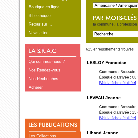
Boutique en ligne
Bibliothèque
Retour sur ...
la commune, la profession e
Newsletter
625 enregistrements trouvés
Qui sommes-nous ?
LESLOY Francoise
Nos Rendez-vous
Commune :
Bressuire
Époque d'arrivée :
08
Nos Recherches
[Voir la fiche détaillée]
Adhérer
LEVEAU Jeanne
Commune :
Bressuire
Époque d'arrivée :
15
[Voir la fiche détaillée]
Liband Jeanne
Les Collections